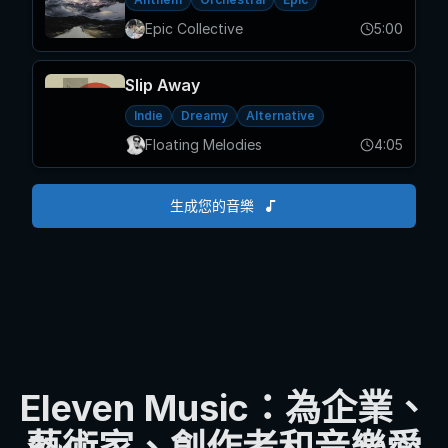
Epic Collective
5:00
Slip Away
Indie
Dreamy
Alternative
Floating Melodies
4:05
生成您的音樂
Eleven Music：為企業、