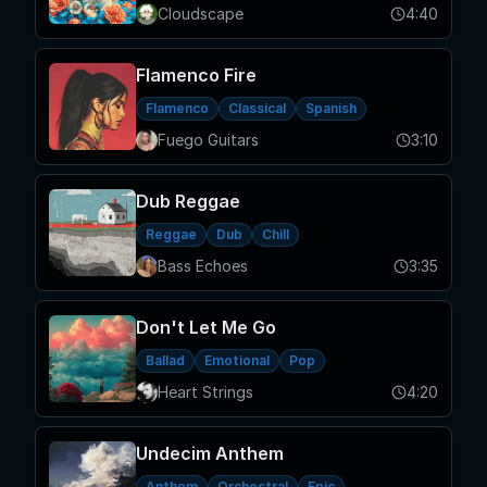
Cloudscape
4:40
Flamenco Fire
Flamenco
Classical
Spanish
Fuego Guitars
3:10
Dub Reggae
Reggae
Dub
Chill
Bass Echoes
3:35
Don't Let Me Go
Ballad
Emotional
Pop
Heart Strings
4:20
Undecim Anthem
Anthem
Orchestral
Epic