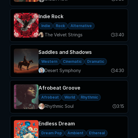
Indie Rock
Indie
Rock
Alternative
The Velvet Strings
3:40
Saddles and Shadows
Western
Cinematic
Dramatic
Desert Symphony
4:30
Afrobeat Groove
Afrobeat
World
Rhythmic
Rhythmic Soul
3:15
Endless Dream
Dream Pop
Ambient
Ethereal