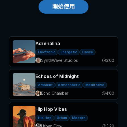
開始使用
Adrenalina
Electronic
Energetic
Dance
SynthWave Studios
3:00
Echoes of Midnight
Ambient
Atmospheric
Meditative
Echo Chamber
4:00
Hip Hop Vibes
Hip Hop
Urban
Modern
Urban Flow
3:20