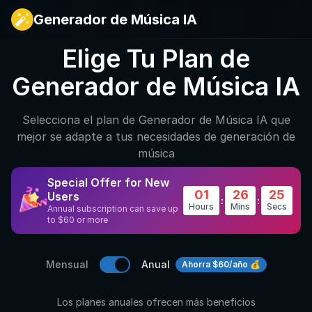
Generador de Música IA
Elige Tu Plan de
Generador de Música IA
Selecciona el plan de Generador de Música IA que
mejor se adapte a tus necesidades de generación de
música
Special Offer for New
01
26
24
Users
:
:
Hours
Mins
Secs
Annual subscription can save up
to $60 or more
Mensual
Anual
Ahorra $60/año 💰
Los planes anuales ofrecen más beneficios