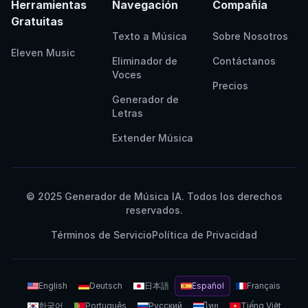
Herramientas
Navegación
Compañía
Gratuitas
Texto a Música
Sobre Nosotros
Eleven Music
Eliminador de
Contáctanos
Voces
Precios
Generador de
Letras
Extender Música
© 2025 Generador de Música IA. Todos los derechos
reservados.
Términos de Servicio
Política de Privacidad
English
Deutsch
日本語
Español
Français
한국어
Português
Русский
ไทย
Tiếng Việt