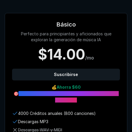
Básico
Perfecto para principiantes y aficionados que
exploran la generación de música IA
$14.00
/mo
Suscribirse
💰
Ahorra $60
🎯
Obtén 4000 créditos instantáneamente con el
plan anual
4000 Créditos anuales (800 canciones)
Descargas MP3
Descargas WAV y MIDI