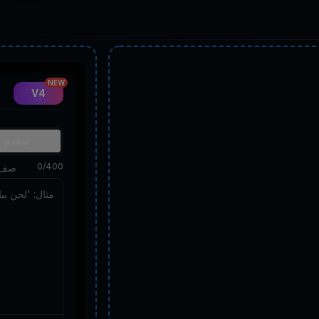
NEW
V4
متقدم
0
/
400
صف ا